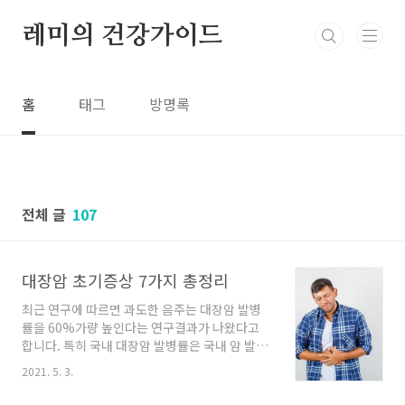
본문 바로가기
레미의 건강가이드
홈
태그
방명록
전체 글
107
대장암 초기증상 7가지 총정리
최근 연구에 따르면 과도한 음주는 대장암 발병
률을 60%가량 높인다는 연구결과가 나왔다고
합니다. 특히 국내 대장암 발병률은 국내 암 발병
률 2위를 차지하며 다른 암에 비해 생존율이 그리
2021. 5. 3.
높지 않은 편으로 무서운 질환이라고 할 수 있습
니다. 대장암이 무서운 이유는 암이 진행됨에 따