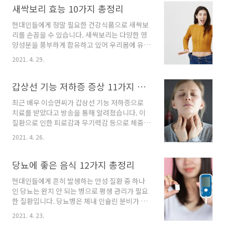
라 주변에 자리하고 있는 장기로 전이될 가능성
새싹보리 효능 10가지 총정리
이 높기 때문입니다. 따라서 대장암은 가급적 초
현대인들에게 정말 필요한 건강식품으로 새싹보
기에 발견하여 그에 맞는 치료를 받는 것이 무엇
리를 손꼽을 수 있습니다. 새싹보리는 다양한 영
보다 중요 합니다. 오늘은 대장암 초기증상과 발
양성분을 풍부하게 함유하고 있어 우리몸에 유익
병 원인은 무엇인지 알아보도록 하겠습니다. 목
한 효능을 발휘해줍니다. 최근에는 가정에서 재
차 대장암이란? 대장암은 결장 또는 직장에서 발
2021. 4. 29.
배할 수 있어 새싹보리 키우기로 직접 키워 먹는
생하는 악성 종양으로 대부분 점막에서 발생합니
사람도 증가하고 있는 추세라고 합니다. 그렇다
다. 암이 발생하는 위치에 따라 결장에 생기는 경
면 새싹보리 효능은 무엇이 있는지 정리해보도록
갑상선 기능 저하증 증상 11가지 총정리
우에는 결장암, 직장에 생기는 경우에는 직장암
하겠습니다. 새싹보리란? 새싹보리란 통보리를
이라 하며, 이를 ..
최근 배우 이승연씨가 갑상선 기능 저하증으로
파종해 약 15~20cm 자란 보리 새순을 말합니
치료를 받았다고 방송을 통해 알려졌습니다. 이
다. 동의보감에 의하면 보리는 오곡 중에 으뜸이
질환으로 인한 피로감과 무기력감 등으로 체중이
라고 했습니다. 보리의 새싹에는 다 자란 보리보
급격하게 증가했었다고하는데요. 갑상선 기능 저
다 영양성분이 무려 100배가량 많다고 하네요.
2021. 4. 26.
하증은 주로 여성에게 흔히 발생하며 나이가 들
최근 다양한 건강 매체에 소개되며 새싹보리분말
수록 발생빈도도 높아집니다. 다이어트를 해도
이 영양 식품으로 인기를 끌고 있는데요. 새싹보
살이 찌고 ,유난히 춥고 피곤하다면 이 질환을 의
당뇨에 좋은 음식 12가지 총정리
리에는 사포나린, 폴리페놀, 루테올린, 식이섬유,
심해봐야합니다. 오늘은 갑상선 기능 저하증 증
아미노산10종, 미..
현대인들에게 흔히 발생하는 만성 질환 중 하나
상, 원인, 치료에 대해 알아보도록 하겠습니다. 목
인 당뇨는 완치 안 되는 병으로 평생 관리가 필요
차 갑상선 기능 저하증이란? 갑상선은 뇌하수체
한 질환입니다. 당뇨병은 체내 인슐린 분비가 정
의 갑상선 호르몬의 지배를 받아서 갑상선 호르
상적으로 이루어지지 않는 대사성질환으로, 혈중
몬을 분비하는 기관으로, 단백질의 대사와 뼈의
2021. 4. 23.
포도당 농도가 높아지면서 각종 이상 증상과 합
성장및 조절 기능을 합니다. 갑상선 기능 저하증